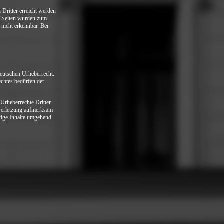
ritter erreicht werden
en Seiten wurden zum
nicht erkennbar. Bei
utschen Urheberrecht.
echtes bedürfen der
rheberrechte Dritter
sverletzung aufmerksam
tige Inhalte umgehend