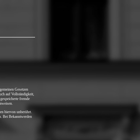
gemeinen Gesetzen
ch auf Vollständigkeit,
 gespeicherte fremde
inweisen.
en hiervon unberührt.
ch. Bei Bekanntwerden