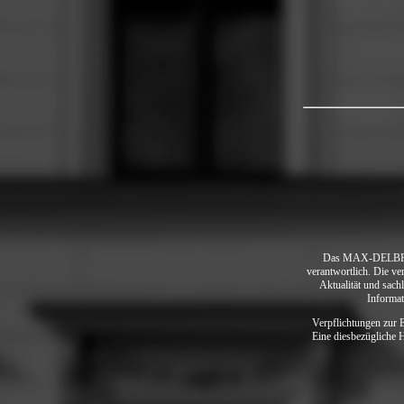
Das MAX-DELBRÜCK
verantwortlich. Die ve
Aktualität und sach
Informat
Verpflichtungen zur 
Eine diesbezügliche 