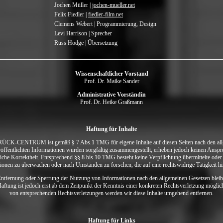
Jochen Müller |
jochen-mueller.net
Felix Fiedler |
fiedler-film.net
Clemens Webert | Programmierung, Design
Levi Harrison | Sprecher
Russ Hodge | Übersetzung
Wissenschaftlicher Vorstand
Prof. Dr. Maike Sander
Administrative Vorständin
Prof. Dr. Heike Graßmann
Haftung für Inhalte
-CENTRUM ist gemäß § 7 Abs.1 TMG für eigene Inhalte auf diesen Seiten nach den all
röffentlichten Informationen wurden sorgfältig zusammengestellt, erheben jedoch keinen Anspru
liche Korrektheit. Entsprechend §§ 8 bis 10 TMG besteht keine Verpflichtung übermittelte oder
ionen zu überwachen oder nach Umständen zu forschen, die auf eine rechtswidrige Tätigkeit h
Entfernung oder Sperrung der Nutzung von Informationen nach den allgemeinen Gesetzen bleib
Haftung ist jedoch erst ab dem Zeitpunkt der Kenntnis einer konkreten Rechtsverletzung mögli
von entsprechenden Rechtsverletzungen werden wir diese Inhalte umgehend entfernen.
Haftung für Links