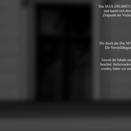
Das MAX-DELBRÜCK-CENT
und macht sich dere
Zeitpunkt der Verli
Die durch das Das MA
Die Vervielfältigu
Soweit die Inhalte 
beachtet. Insbesonder
werden, bitten wir u