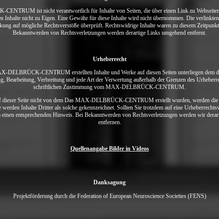
RUM ist nicht verantwortlich für Inhalte von Seiten, die über einen Link zu Webseiten D
n Inhalte nicht zu Eigen. Eine Gewähr für diese Inhalte wird nicht übernommen. Die verlinkt
nkung auf mögliche Rechtsverstöße überprüft. Rechtswidrige Inhalte waren zu diesem Zeitpunkt 
Bekanntwerden von Rechtsverletzungen werden derartige Links umgehend entfernt.
Urheberrecht
X-DELBRÜCK-CENTRUM erstellten Inhalte und Werke auf diesen Seiten unterliegen dem de
ng, Bearbeitung, Verbreitung und jede Art der Verwertung außerhalb der Grenzen des Urheberr
schriftlichen Zustimmung vom MAX-DELBRÜCK-CENTRUM.
auf dieser Seite nicht von dem Das MAX-DELBRÜCK-CENTRUM erstellt wurden, werden die U
e werden Inhalte Dritter als solche gekennzeichnet. Sollten Sie trotzdem auf eine Urheberrecht
m einen entsprechenden Hinweis. Bei Bekanntwerden von Rechtsverletzungen werden wir derar
entfernen.
Quellenangabe Bilder in Videos
Danksagung
Projektförderung durch die Federation of European Neuroscience Societies (FENS)