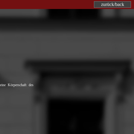
zurück/back
e Körperschaft des